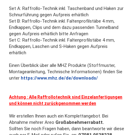
Set A: Raffrollo-Technik inkl. Taschenband und Haken zur
Schnurführung gegen Aufpreis erhätlich
​Set B: Raffrollo-Technik inkl. Faltenprofilstäbe 4 mm,
Endkappen, Clips und dem dazu passenden Tunnelband
gegen Aufpreis erhätlich bitte Anfragen
Set C: Raffrollo-Technik inkl. Faltenprofilstäbe 4 mm,
Endkappen, Laschen und S-Haken gegen Aufpreis
erhätlich
Einen Überblick über alle MHZ Produkte (Stoffmuster,
Montageanleitung, Technische Informationen) finden Sie
unter
https://www.mhz.de/de/downloads/
Achtung : Alle Raffrollotechnik sind Einzelanfertigungen
und können nicht zurückgenommen werden
Wir erstellen Ihnen auch ein Komplettangebot. Bei
Abnahme mehrer Areo
Großabnehmerrabatt.
Sollten Sie noch Fragen haben, dann beantworte wir diese
auch per E-Mail oder rufen Sie an:
07081 9528228