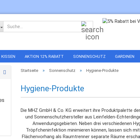
Suche...
KISSEN
AKTION 12% RABATT
SONNENSCHUTZ
GARDINEN
»
»
Startseite
Sonnenschutz
Hygiene-Produkte
Hygiene-Produkte
es
Die MHZ GmbH & Co. KG erweitert ihre Produktpalette der
und Sonnenschutzhersteller aus Leinfelden-Echterdinge
Anwendungsgebieten. Neben drei verschiedenen Hygie
Tröpfcheninfektion minimieren können, lassen sich 
Flächenvorhang als Raumtrenner separate Räume erschaf