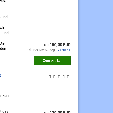
ken-
m
und
ich
- und
Sie
ab 150,00 EUR
 den
inkl. 19% MwSt. zzgl.
Versand
Zum Artikel
3
er kann
t das
ab 129,00 EUR