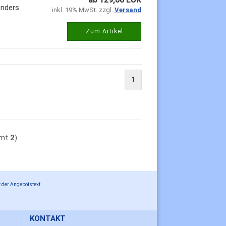
onders
inkl. 19% MwSt. zzgl.
Versand
Zum Artikel
1
amt
2
)
 der Angebotstext.
KONTAKT