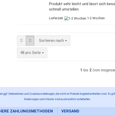
Produkt sehr leicht und lässt sich bes
schnell umstellen.
Lieferzeit:
1-2 Wochen
Sortieren nach
Sortieren nach
pro Seite
48 pro Seite
1
bis
2
(von insges
n ggf. Dekorationen und Zusatzausstattungen, die nicht im Produkt-Angebot enthalten sind. Es gilt
Änderungen und Irrtümer sind ausdrücklich vorbehalten.
CHERE ZAHLUNGSMETHODEN
VERSAND