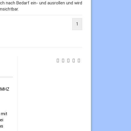
h nach Bedarf ein- und ausrollen und wird
nsichtbar.
1
r MHZ
 mit
ei
as