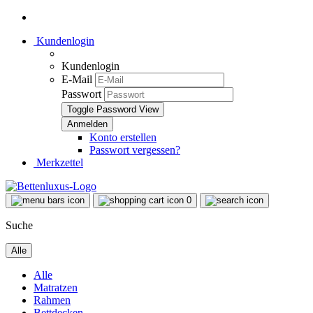
Kundenlogin
Kundenlogin
E-Mail
Passwort
Toggle Password View
Konto erstellen
Passwort vergessen?
Merkzettel
0
Suche
Alle
Alle
Matratzen
Rahmen
Bettdecken