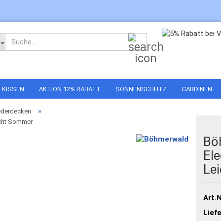
Suche...
KISSEN
AKTION 12% RABATT
SONNENSCHUTZ
GARDINEN
»
ederdecken
icht Sommer
Bö
El
Le
Art.N
Liefe