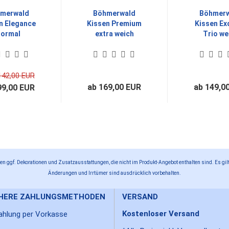
merwald
Böhmerwald
Böhmer
n Elegance
Kissen Premium
Kissen Ex
ormal
extra weich
Trio we
142,00 EUR
ab 169,00 EUR
ab 149,0
99,00 EUR
n ggf. Dekorationen und Zusatzausstattungen, die nicht im Produkt-Angebot enthalten sind. Es gilt
Änderungen und Irrtümer sind ausdrücklich vorbehalten.
CHERE ZAHLUNGSMETHODEN
VERSAND
Kostenloser Versand