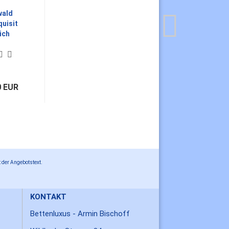
wald
quisit
ich
0 EUR
 der Angebotstext.
KONTAKT
Bettenluxus - Armin Bischoff