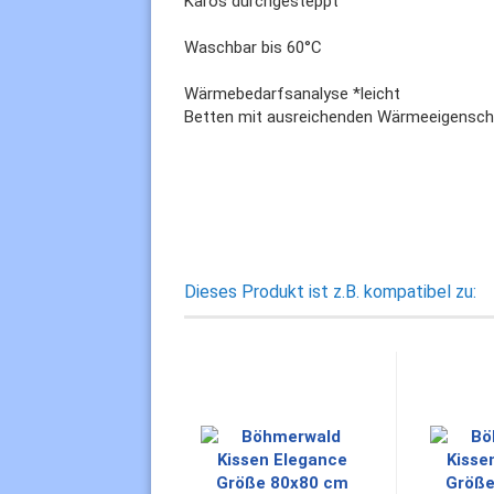
Karos durchgesteppt
Waschbar bis 60°C
Wärmebedarfsanalyse *leicht
Betten mit ausreichenden Wärmeeigenscha
Dieses Produkt ist z.B. kompatibel zu: