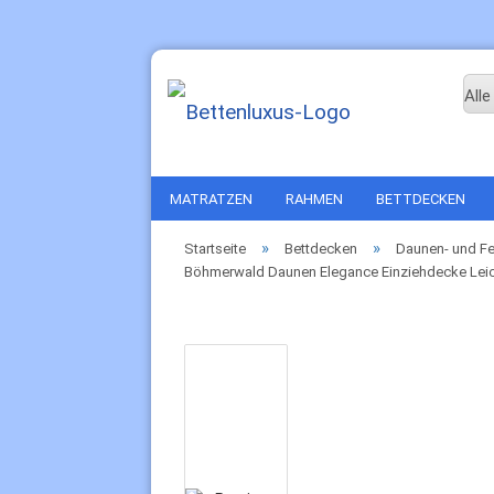
Alle
MATRATZEN
RAHMEN
BETTDECKEN
»
»
Startseite
Bettdecken
Daunen- und F
Böhmerwald Daunen Elegance Einziehdecke Le