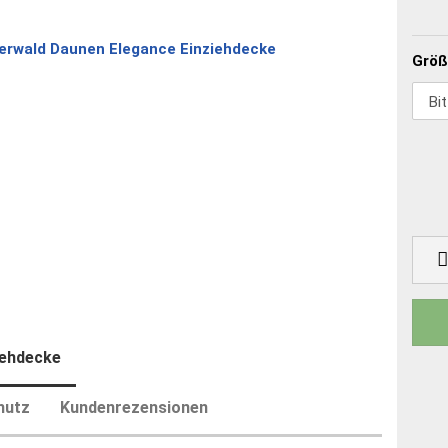
Größ
iehdecke
hutz
Kundenrezensionen