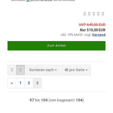
UVP 649,00 EUR
Nur 519,00 EUR
inkl. 19% MwSt. zzgl.
Versand
Zum Artikel
Sortieren nach
pro Seite
Sortieren nach
48 pro Seite
«
1
2
3
97
bis
104
(von insgesamt
104
)