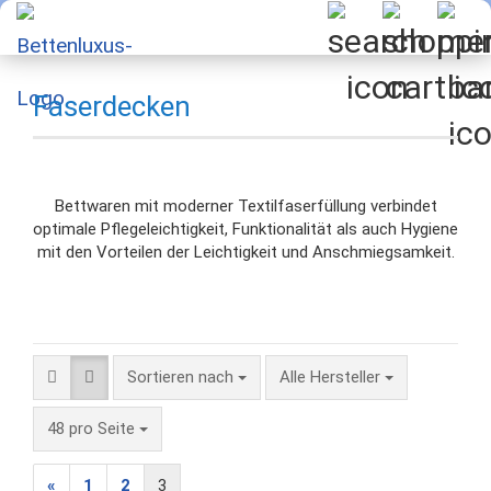
Faserdecken
Bettwaren mit moderner Textilfaserfüllung verbindet
optimale Pflegeleichtigkeit, Funktionalität als auch Hygiene
mit den Vorteilen der Leichtigkeit und Anschmiegsamkeit.
Sortieren nach
Sortieren nach
Alle Hersteller
pro Seite
48 pro Seite
«
1
2
3