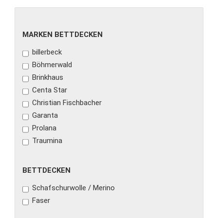
MARKEN
MARKEN BETTDECKEN
BETTDECKEN
billerbeck
Böhmerwald
Brinkhaus
Centa Star
Christian Fischbacher
Garanta
Prolana
Traumina
BETTDECKEN
BETTDECKEN
Schafschurwolle / Merino
Faser