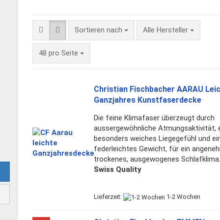
Sortieren nach
Sortieren nach
Alle Hersteller
pro Seite
48 pro Seite
Christian Fischbacher AARAU Lei
Ganzjahres Kunstfaserdecke
Die feine Klimafaser überzeugt durch
aussergewöhnliche Atmungsaktivität, 
besonders weiches Liegegefühl und ei
federleichtes Gewicht, für ein angene
trockenes, ausgewogenes Schlafklima
Swiss Quality
Lieferzeit:
1-2 Wochen