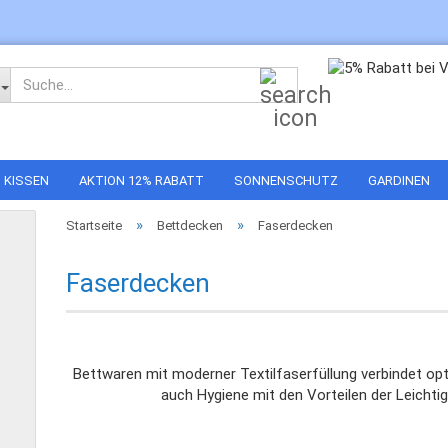
Suche...
KISSEN
AKTION 12% RABATT
SONNENSCHUTZ
GARDINEN
»
»
Startseite
Bettdecken
Faserdecken
Faserdecken
Bettwaren mit moderner Textilfaserfüllung verbindet optim
auch Hygiene mit den Vorteilen der Leicht