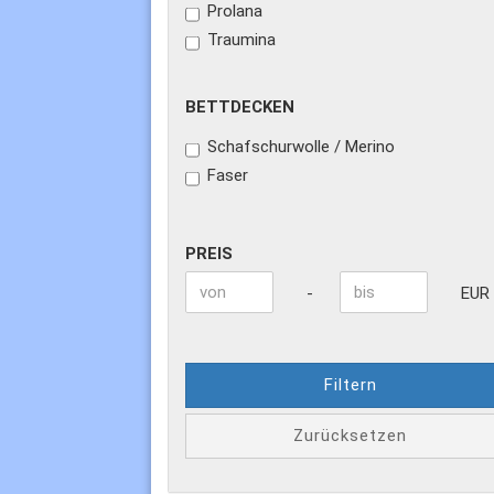
Prolana
Traumina
BETTDECKEN
BETTDECKEN
Schafschurwolle / Merino
Faser
PREIS
PREIS
Preis bis
-
EUR
Filtern
Zurücksetzen