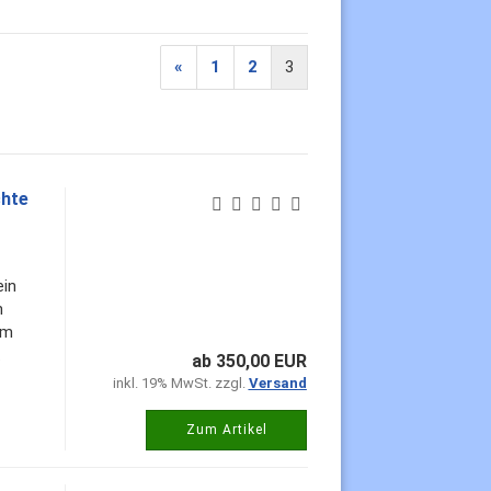
«
1
2
3
chte
ein
n
hm
.
ab 350,00 EUR
inkl. 19% MwSt. zzgl.
Versand
Zum Artikel