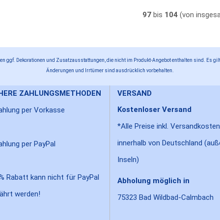
97
bis
104
(von insge
n ggf. Dekorationen und Zusatzausstattungen, die nicht im Produkt-Angebot enthalten sind. Es gilt
Änderungen und Irrtümer sind ausdrücklich vorbehalten.
CHERE ZAHLUNGSMETHODEN
VERSAND
Kostenloser Versand
*Alle Preise inkl. Versandkosten
innerhalb von Deutschland (auß
Inseln)
% Rabatt kann nicht für PayPal
Abholung möglich in
ährt werden!
75323 Bad Wildbad-Calmbach