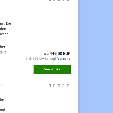
m. Die
 den
neten
cher
llt.
ab 449,00 EUR
inkl. 19% MwSt. zzgl.
Versand
Zum Artikel
er
die
e
und