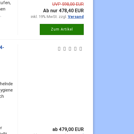
ufen,
UVP 598,00 EUR
men
Ab nur 478,40 EUR
.
inkl. 19% MwSt. zzgl.
Versand
Zum Artikel
4-
chelnde
ygiene
ch
er
ab 479,00 EUR