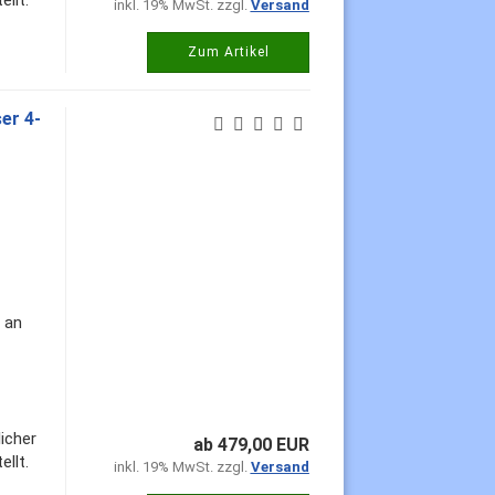
llt.
inkl. 19% MwSt. zzgl.
Versand
Zum Artikel
er 4-
 an
icher
ab 479,00 EUR
llt.
inkl. 19% MwSt. zzgl.
Versand