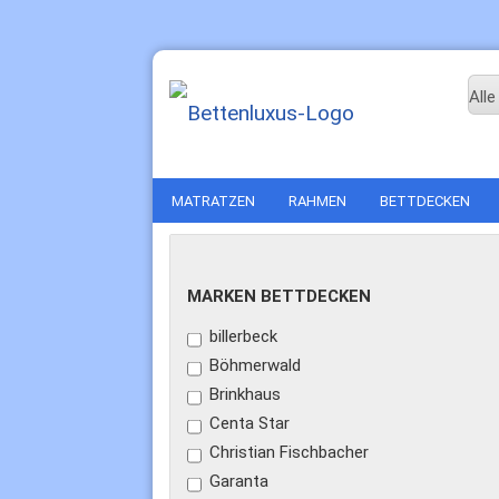
Alle
MATRATZEN
RAHMEN
BETTDECKEN
MARKEN
MARKEN BETTDECKEN
BETTDECKEN
billerbeck
Böhmerwald
Brinkhaus
Centa Star
Christian Fischbacher
Garanta