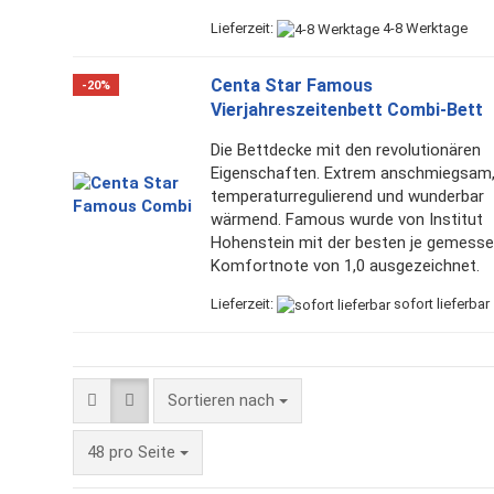
Lieferzeit:
4-8 Werktage
Centa Star Famous
-20%
Vierjahreszeitenbett Combi-Bett
Die Bettdecke mit den revolutionären
Eigenschaften. Extrem anschmiegsam
temperaturregulierend und wunderbar
wärmend. Famous wurde von Institut
Hohenstein mit der besten je gemess
Komfortnote von 1,0 ausgezeichnet.
Lieferzeit:
sofort lieferbar
Sortieren nach
Sortieren nach
pro Seite
48 pro Seite