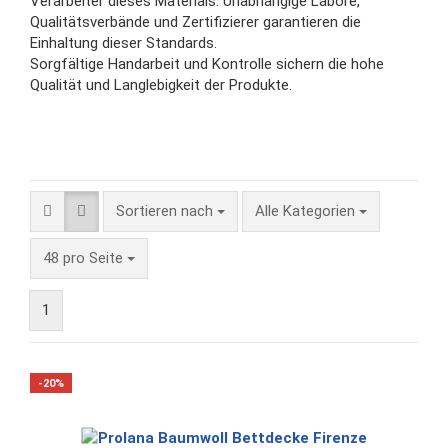
Verarbeiter dieses Materials. Unabhängige Labore,
Qualitätsverbände und Zertifizierer garantieren die
Einhaltung dieser Standards.
Sorgfältige Handarbeit und Kontrolle sichern die hohe
Qualität und Langlebigkeit der Produkte.
Sortieren nach
Sortieren nach
Alle Kategorien
pro Seite
48 pro Seite
1
-20%