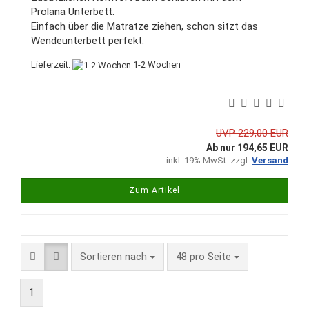
Prolana Unterbett.
Einfach über die Matratze ziehen, schon sitzt das
Wendeunterbett perfekt.
Lieferzeit:
1-2 Wochen
UVP 229,00 EUR
Ab nur 194,65 EUR
inkl. 19% MwSt. zzgl.
Versand
Zum Artikel
Sortieren nach
pro Seite
Sortieren nach
48 pro Seite
1