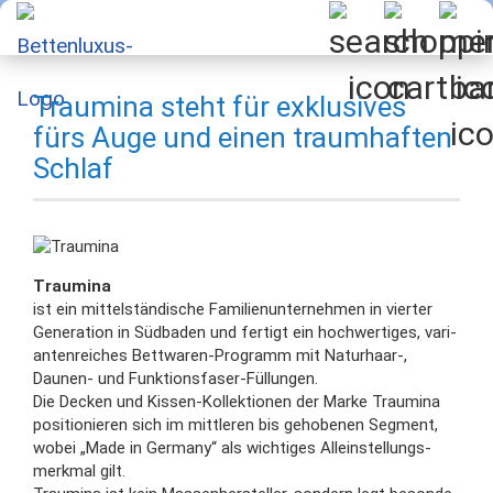
Traumina steht für exklusives
fürs Auge und einen traumhaften
Schlaf
Traumina
ist ein mit­tel­stän­di­sche Fa­mi­li­en­un­ter­neh­men in vierter
Generation in Süd­ba­den und fertigt ein hoch­wer­ti­ges, va­ri­
an­ten­rei­ches Bettwaren-Programm mit Naturhaar-,
Daunen- und Funktionsfaser-Füllungen.
Die De­cken und Kissen-Kollektionen der Mar­ke Traumi­na
positionieren sich im mitt­le­ren bis ge­ho­be­nen Seg­ment,
wo­bei „Ma­de in Ger­ma­ny“ als wich­ti­ges Al­lein­stel­lungs­
merk­mal gilt.